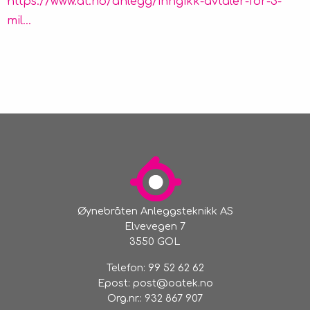
https://www.at.no/anlegg/inngikk-avtaler-for-3-
Kontakt
mil...
Øynebråten Anleggsteknikk AS
Elvevegen 7
3550 GOL
Telefon:
99 52 62 62
Epost:
post@oatek.no
Org.nr.:
932 867 907