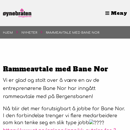
Meny
HJEM
NYHETER
RAMMEAVTALE MED BANE NOR
Ledige stillinger
Prosjekter
Rammeavtale med Bane Nor
Nyheter
Vi er glad og stolt over å være en av de
entreprenørene Bane Nor har inngått
Om oss
rammeavtale med på Bergensbanen!
Samfunnsansvar og miljø
Nå blir det mer forutsigbart å jobbe for Bane Nor.
I den forbindelse trenger vi flere medarbeidere
Fakturadetaljer
som kan tenke seg en slik type jobb