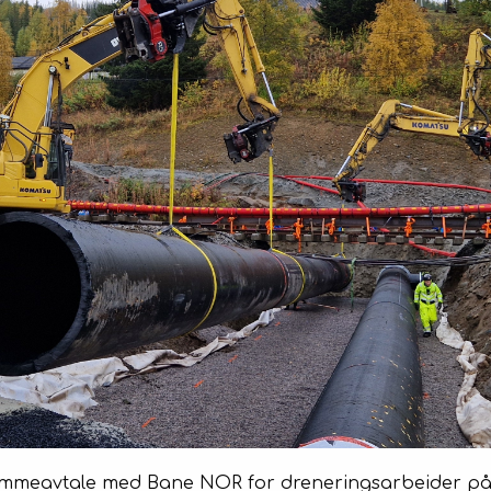
t rammeavtale med Bane NOR for dreneringsarbeider p