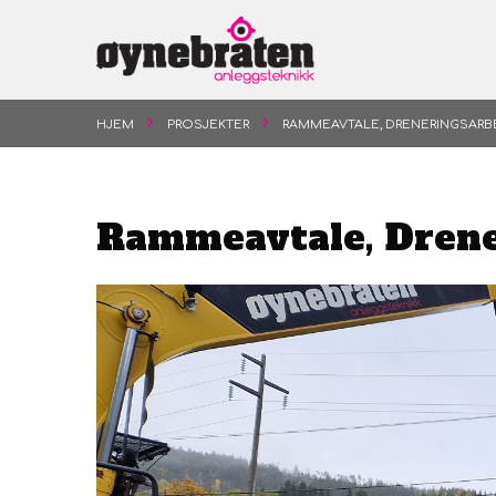
HJEM
PROSJEKTER
RAMMEAVTALE, DRENERINGSARB
Rammeavtale, Drene