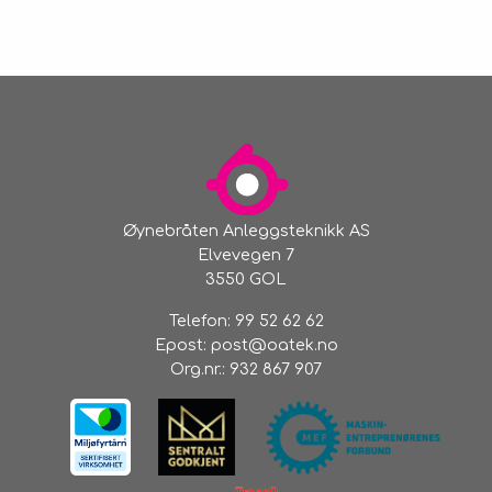
Øynebråten Anleggsteknikk AS
Elvevegen 7
3550 GOL
Telefon:
99 52 62 62
Epost:
post@oatek.no
Org.nr.:
932 867 907